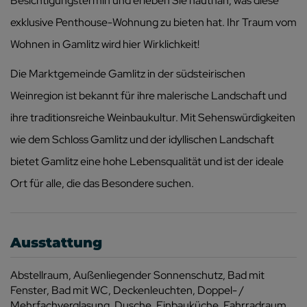
Besichtigungstermin und erleben Sie hautnah, was diese
exklusive Penthouse-Wohnung zu bieten hat. Ihr Traum vom
Wohnen in Gamlitz wird hier Wirklichkeit!
Die Marktgemeinde Gamlitz in der südsteirischen
Weinregion ist bekannt für ihre malerische Landschaft und
ihre traditionsreiche Weinbaukultur. Mit Sehenswürdigkeiten
wie dem Schloss Gamlitz und der idyllischen Landschaft
bietet Gamlitz eine hohe Lebensqualität und ist der ideale
Ort für alle, die das Besondere suchen.
Ausstattung
Abstellraum
Außenliegender Sonnenschutz
Bad mit
Fenster
Bad mit WC
Deckenleuchten
Doppel- /
Mehrfachverglasung
Dusche
Einbauküche
Fahrradraum