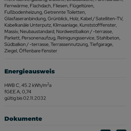
Fernwärme
Flachdach
Fliesen
Flügeltüren
Fußbodenheizung
Getrennte Toiletten
Glasfaseranbindung
Grünblick
Holz
Kabel / Satelliten-TV
Kabelkanäle Unterputz
Klimaanlage
Kunststofffenster
Massiv
Neubaustandard
Nordwestbalkon / -terrasse
Parkett
Personenaufzug
Reinigungsservice
Stahlbeton
Südbalkon / -terrasse
Terrassennutzung
Tiefgarage
Ziegel
Öffenbare Fenster
Energieausweis
2
HWB
C, 45.2 kWh/m
a
fGEE
A, 0,74
gültig bis
02.11.2032
Dokumente