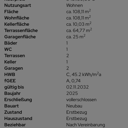
Nutzungsart
Wohnen
2
Fläche
ca. 108,11 m
2
Wohnfläche
ca. 108,11 m
2
Kellerfläche
ca. 10,03 m
2
Terrassenfläche
ca. 64,77 m
2
Garagenfläche
ca. 25 m
Bäder
1
WC
1
Terrassen
2
Keller
1
Garagen
2
2
HWB
C, 45.2 kWh/m
a
fGEE
A, 0,74
gültig bis
02.11.2032
Baujahr
2025
Erschließung
vollerschlossen
Bauart
Neubau
Zustand
Erstbezug
Hauszustand
Erstbezug
Beziehbar
Nach Vereinbarung