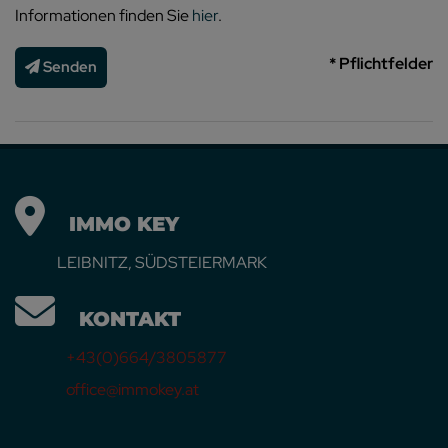
Informationen finden Sie
hier
.
* Pflichtfelder
Senden
IMMO KEY
LEIBNITZ, SÜDSTEIERMARK
KONTAKT
+43(0)664/3805877
office@immokey.at