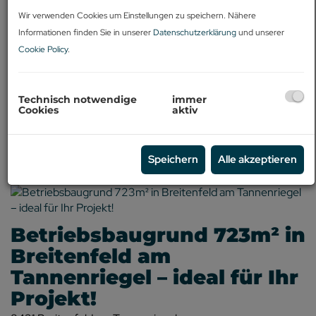
-
Wir verwenden Cookies um Einstellungen zu speichern. Nähere
Informationen finden Sie in unserer
Datenschutzerklärung
und unserer
Grundfläche (von/bis)
Cookie Policy
.
-
Technisch notwendige
immer
Cookies
aktiv
Filter zurücksetzen
Suchen
Speichern
Alle akzeptieren
Betriebsbaugrund 723m² in
Breitenfeld am
Tannenriegel – ideal für Ihr
Projekt!