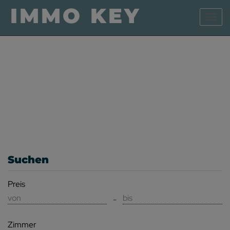
Navig
MIET-
OBJEKTE
Suchen
Preis
-
Zimmer