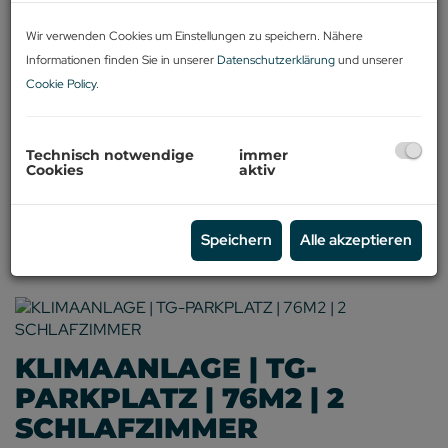
Wir verwenden Cookies um Einstellungen zu speichern. Nähere
Zimmer
Informationen finden Sie in unserer
Datenschutzerklärung
und unserer
2,5
Cookie Policy
.
Fläche
2
ca. 102,56 m
Technisch notwendige
immer
Cookies
aktiv
Miete
1.279,00 €
Speichern
Alle akzeptieren
KLIMAANLAGE | TG-
PARKPLATZ | 76M2 | 2
SCHLAFZIMMER