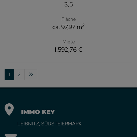
3,5
Fläche
2
ca. 97,97 m
Miete
1.592,76 €
1
2
IMMO KEY
LEIBNITZ, SÜDSTEIERMARK