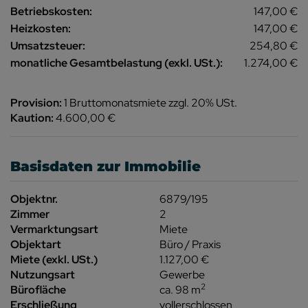
Betriebskosten:
147,00 €
Heizkosten:
147,00 €
Umsatzsteuer:
254,80 €
monatliche Gesamtbelastung (exkl. USt.):
1.274,00 €
Provision:
1 Bruttomonatsmiete zzgl. 20% USt.
Kaution:
4.600,00 €
Basisdaten zur Immobilie
Objektnr.
6879/195
Zimmer
2
Vermarktungsart
Miete
Objektart
Büro / Praxis
Miete (exkl. USt.)
1.127,00 €
Nutzungsart
Gewerbe
2
Bürofläche
ca. 98 m
Erschließung
vollerschlossen