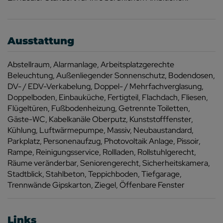
Ausstattung
Abstellraum
Alarmanlage
Arbeitsplatzgerechte
Beleuchtung
Außenliegender Sonnenschutz
Bodendosen
DV- / EDV-Verkabelung
Doppel- / Mehrfachverglasung
Doppelboden
Einbauküche
Fertigteil
Flachdach
Fliesen
Flügeltüren
Fußbodenheizung
Getrennte Toiletten
Gäste-WC
Kabelkanäle Oberputz
Kunststofffenster
Kühlung
Luftwärmepumpe
Massiv
Neubaustandard
Parkplatz
Personenaufzug
Photovoltaik Anlage
Pissoir
Rampe
Reinigungsservice
Rollladen
Rollstuhlgerecht
Räume veränderbar
Seniorengerecht
Sicherheitskamera
Stadtblick
Stahlbeton
Teppichboden
Tiefgarage
Trennwände Gipskarton
Ziegel
Öffenbare Fenster
Links