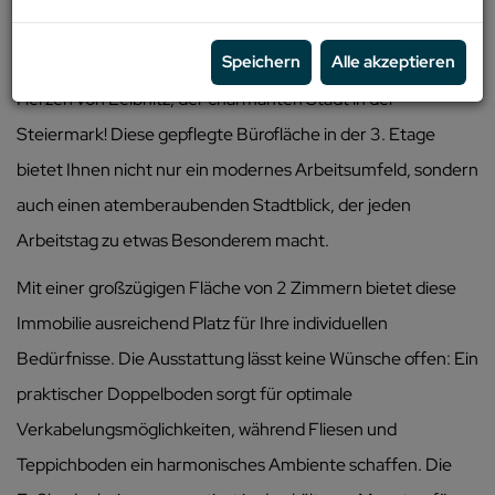
Beschreibung
Speichern
Alle akzeptieren
Willkommen in Ihrem neuen Büro oder Ihrer neuen Praxis im
Herzen von Leibnitz, der charmanten Stadt in der
Steiermark! Diese gepflegte Bürofläche in der 3. Etage
bietet Ihnen nicht nur ein modernes Arbeitsumfeld, sondern
auch einen atemberaubenden Stadtblick, der jeden
Arbeitstag zu etwas Besonderem macht.
Mit einer großzügigen Fläche von 2 Zimmern bietet diese
Immobilie ausreichend Platz für Ihre individuellen
Bedürfnisse. Die Ausstattung lässt keine Wünsche offen: Ein
praktischer Doppelboden sorgt für optimale
Verkabelungsmöglichkeiten, während Fliesen und
Teppichboden ein harmonisches Ambiente schaffen. Die