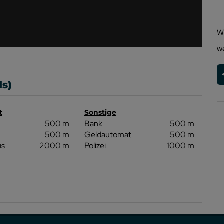
W
w
Is)
t
Sonstige
500 m
Bank
500 m
500 m
Geldautomat
500 m
us
2000 m
Polizei
1000 m
p