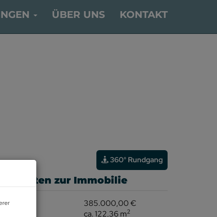
UNGEN
ÜBER UNS
KONTAKT
360° Rundgang
asisdaten zur Immobilie
aufpreis
385.000,00 €
erer
2
läche
ca. 122,36 m