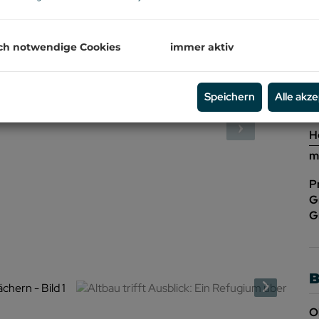
Z
ch notwendige Cookies
immer aktiv
P
K
Speichern
Alle akz
B
H
m
P
G
G
B
O