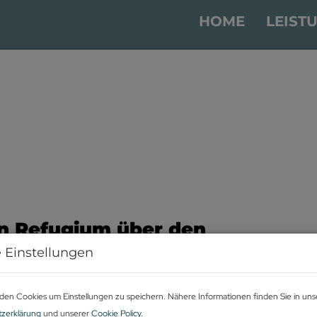
HOME
LEIST
Ein Refugium über den
 Einstellungen
B
K
den Cookies um Einstellungen zu speichern. Nähere Informationen finden Sie in uns
F
zerklärung
und unserer
Cookie Policy
.