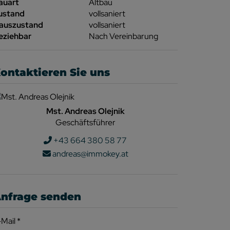
auart
Altbau
ustand
vollsaniert
auszustand
vollsaniert
eziehbar
Nach Vereinbarung
ontaktieren Sie uns
Mst. Andreas Olejnik
Geschäftsführer
+43 664 380 58 77
andreas@immokey.at
nfrage senden
-Mail