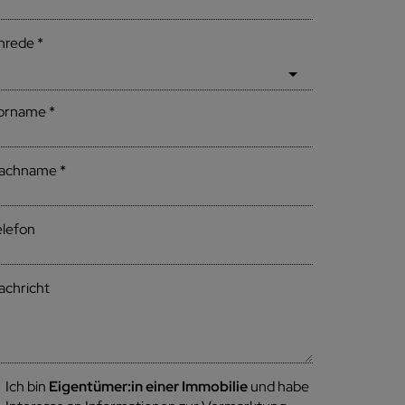
nrede
orname
achname
elefon
achricht
Ich bin
Eigentümer:in einer Immobilie
und habe