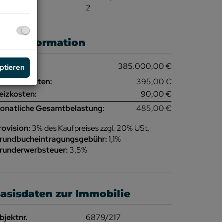
immer
2
reisinformation
aufpreis:
385.000,00 €
eptieren
etriebskosten:
395,00 €
eizkosten:
90,00 €
onatliche Gesamtbelastung:
485,00 €
rovision:
3% des Kaufpreises zzgl. 20% USt.
rundbucheintragungsgebühr:
1,1%
runderwerbsteuer:
3,5%
asisdaten zur Immobilie
bjektnr.
6879/217