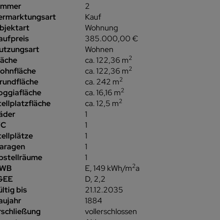
immer
2
ermarktungsart
Kauf
bjektart
Wohnung
aufpreis
385.000,00 €
utzungsart
Wohnen
2
läche
ca. 122,36 m
2
ohnfläche
ca. 122,36 m
2
rundfläche
ca. 242 m
2
oggiafläche
ca. 16,16 m
2
tellplatzfläche
ca. 12,5 m
äder
1
C
1
tellplätze
1
aragen
1
bstellräume
1
2
WB
E, 149 kWh/m
a
GEE
D, 2,2
ltig bis
21.12.2035
aujahr
1884
rschließung
vollerschlossen