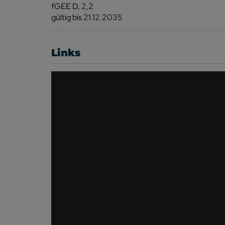
fGEE
D, 2,2
gültig bis
21.12.2035
Links