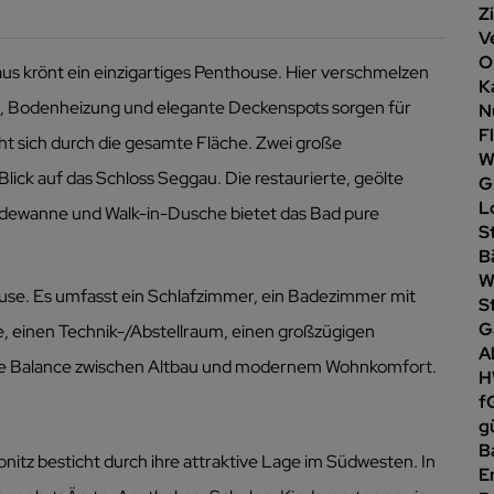
Z
V
O
s krönt ein einzigartiges Penthouse. Hier verschmelzen
K
, Bodenheizung und elegante Deckenspots sorgen für
N
F
ht sich durch die gesamte Fläche. Zwei große
W
ick auf das Schloss Seggau. Die restaurierte, geölte
G
L
adewanne und Walk-in-Dusche bietet das Bad pure
S
B
W
ouse. Es umfasst ein Schlafzimmer, ein Badezimmer mit
S
G
 einen Technik-/Abstellraum, einen großzügigen
A
kte Balance zwischen Altbau und modernem Wohnkomfort.
H
f
gü
B
tz besticht durch ihre attraktive Lage im Südwesten. In
E