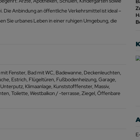
 begehrt: Ärzte, Apotheken, Schulen, Kindergarten sowie
B
Z
Die Anbindung an öffentliche Verkehrsmittel ist ideal –
H
en Sie urbanes Leben in einer ruhigen Umgebung, die
B
K
 mit Fenster
Bad mit WC
Badewanne
Deckenleuchten
üche
Estrich
Flügeltüren
Fußbodenheizung
Garage
 Unterputz
Klimaanlage
Kunststofffenster
Massiv
hten
Toilette
Westbalkon / -terrasse
Ziegel
Öffenbare
A
E