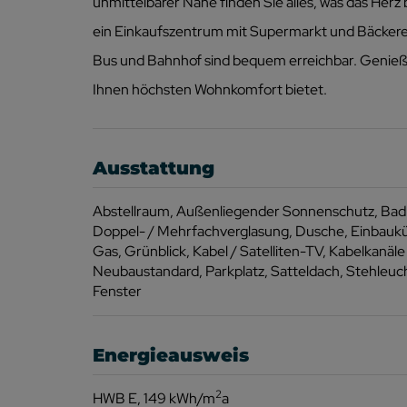
unmittelbarer Nähe finden Sie alles, was das Herz
ein Einkaufszentrum mit Supermarkt und Bäckerei. 
Bus und Bahnhof sind bequem erreichbar. Genieß
Ihnen höchsten Wohnkomfort bietet.
Ausstattung
Abstellraum
Außenliegender Sonnenschutz
Bad
Doppel- / Mehrfachverglasung
Dusche
Einbauk
Gas
Grünblick
Kabel / Satelliten-TV
Kabelkanäle
Neubaustandard
Parkplatz
Satteldach
Stehleuc
Fenster
Energieausweis
2
HWB
E, 149 kWh/m
a