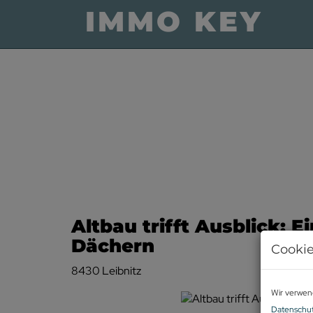
Altbau trifft Ausblick: 
Dächern
Cookie
8430 Leibnitz
Wir verwen
Datenschut