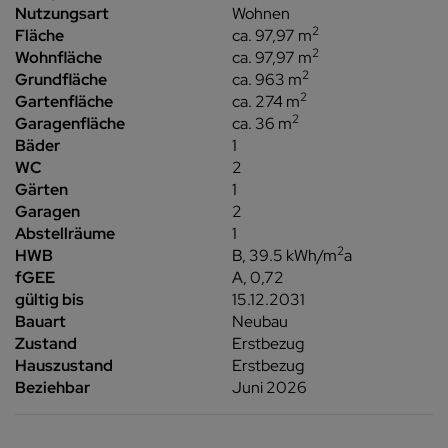
Nutzungsart
Wohnen
2
Fläche
ca. 97,97 m
2
Wohnfläche
ca. 97,97 m
2
Grundfläche
ca. 963 m
2
Gartenfläche
ca. 274 m
2
Garagenfläche
ca. 36 m
Bäder
1
WC
2
Gärten
1
Garagen
2
Abstellräume
1
2
HWB
B, 39.5 kWh/m
a
fGEE
A, 0,72
gültig bis
15.12.2031
Bauart
Neubau
Zustand
Erstbezug
Hauszustand
Erstbezug
Beziehbar
Juni 2026