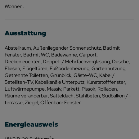
Wohnen.
Ausstattung
Abstellraum
Außenliegender Sonnenschutz
Bad mit
Fenster
Bad mit WC
Badewanne
Carport
Deckenleuchten
Doppel- / Mehrfachverglasung
Dusche
Fliesen
Flügeltüren
Fußbodenheizung
Gartennutzung
Getrennte Toiletten
Grünblick
Gäste-WC
Kabel /
Satelliten-TV
Kabelkanäle Unterputz
Kunststofffenster
Luftwärmepumpe
Massiv
Parkett
Pissoir
Rollladen
Räume veränderbar
Satteldach
Stahlbeton
Südbalkon / -
terrasse
Ziegel
Öffenbare Fenster
Energieausweis
2