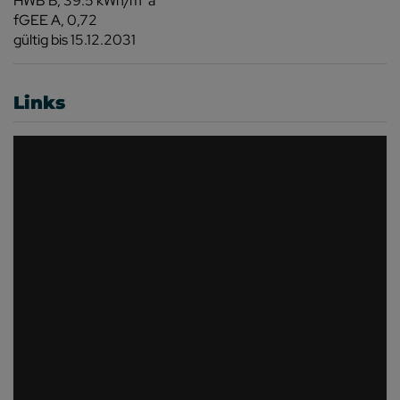
HWB
B, 39.5 kWh/m
a
fGEE
A, 0,72
gültig bis
15.12.2031
Links