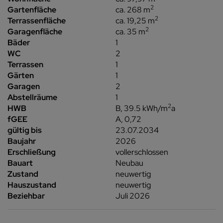
2
Gartenfläche
ca. 268 m
2
Terrassenfläche
ca. 19,25 m
2
Garagenfläche
ca. 35 m
Bäder
1
WC
2
Terrassen
1
Gärten
1
Garagen
2
Abstellräume
1
2
HWB
B, 39.5 kWh/m
a
fGEE
A, 0,72
gültig bis
23.07.2034
Baujahr
2026
Erschließung
vollerschlossen
Bauart
Neubau
Zustand
neuwertig
Hauszustand
neuwertig
Beziehbar
Juli 2026