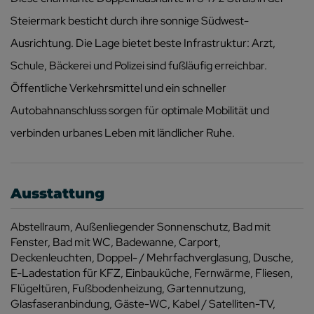
Steiermark besticht durch ihre sonnige Südwest-
Ausrichtung. Die Lage bietet beste Infrastruktur: Arzt,
Schule, Bäckerei und Polizei sind fußläufig erreichbar.
Öffentliche Verkehrsmittel und ein schneller
Autobahnanschluss sorgen für optimale Mobilität und
verbinden urbanes Leben mit ländlicher Ruhe.
Ausstattung
Abstellraum
Außenliegender Sonnenschutz
Bad mit
Fenster
Bad mit WC
Badewanne
Carport
Deckenleuchten
Doppel- / Mehrfachverglasung
Dusche
E-Ladestation für KFZ
Einbauküche
Fernwärme
Fliesen
Flügeltüren
Fußbodenheizung
Gartennutzung
Glasfaseranbindung
Gäste-WC
Kabel / Satelliten-TV