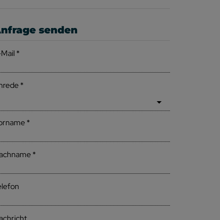
nfrage senden
-Mail
nrede
orname
achname
elefon
achricht