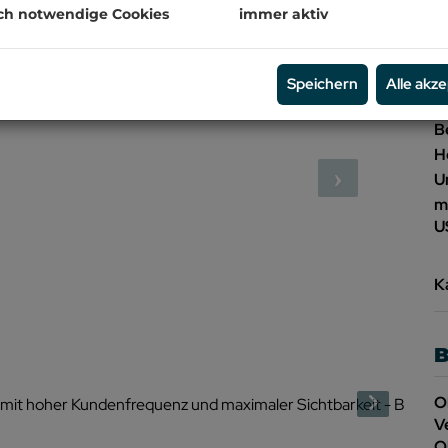
ch notwendige Cookies
immer aktiv
P
G
Speichern
Alle akz
M
B
H
U
m
US
K
B
O
V
O