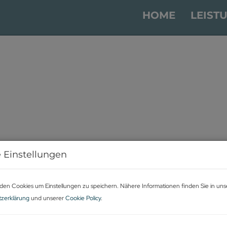
HOME
LEIST
 Einstellungen
rdgeschossfläche mit
B
nd maximaler Sichtbarkeit
den Cookies um Einstellungen zu speichern. Nähere Informationen finden Sie in uns
M
zerklärung
und unserer
Cookie Policy
.
F