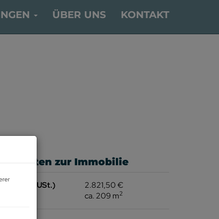
UNGEN
ÜBER UNS
KONTAKT
asisdaten zur Immobilie
erer
iete (exkl. USt.)
2.821,50 €
2
läche
ca. 209 m