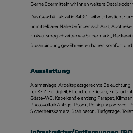
Gerne übermitteln wir Ihnen weitere Details oder
Das Geschäftslokal in 8430 Leibnitz besticht durch
unmittelbarer Nähe befinden sich Arzt, Apotheke
Einkaufsmöglichkeiten wie Supermarkt, Bäckerei
Busanbindung gewährleisten hohen Komfort und b
Ausstattung
Alarmanlage
Arbeitsplatzgerechte Beleuchtung
für KFZ
Fertigteil
Flachdach
Fliesen
Fußbodenh
Gäste-WC
Kabelkanäle entlang Parapet
Klimaan
Photovoltaik Anlage
Pissoir
Reinigungsservice
Ro
Sicherheitskamera
Stahlbeton
Tiefgarage
Toile
Infrastruktur/Entfernungen (PO