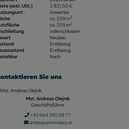
iete (exkl. USt.)
2.821,50 €
utzungsart
Gewerbe
2
läche
ca. 209 m
2
utzfläche
ca. 209 m
rschließung
vollerschlossen
auart
Neubau
ustand
Erstbezug
auszustand
Erstbezug
eziehbar
Nach
ontaktieren Sie uns
Mst. Andreas Olejnik
Geschäftsführer
+43 664 380 58 77
andreas@immokey.at