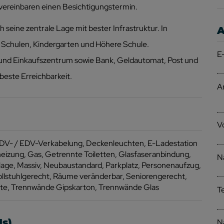
 vereinbaren einen Besichtigungstermin.
 seine zentrale Lage mit bester Infrastruktur. In
A
, Schulen, Kindergarten und Höhere Schule.
E
 und Einkaufszentrum sowie Bank, Geldautomat, Post und
este Erreichbarkeit.
A
V
DV- / EDV-Verkabelung
Deckenleuchten
E-Ladestation
eizung
Gas
Getrennte Toiletten
Glasfaseranbindung
N
lage
Massiv
Neubaustandard
Parkplatz
Personenaufzug
llstuhlgerecht
Räume veränderbar
Seniorengerecht
tte
Trennwände Gipskarton
Trennwände Glas
T
Is)
N