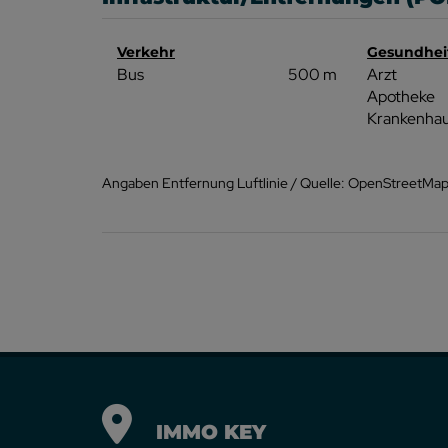
Verkehr
Gesundhei
Bus
500 m
Arzt
Apotheke
Krankenha
Angaben Entfernung Luftlinie / Quelle: OpenStreetMa
IMMO KEY