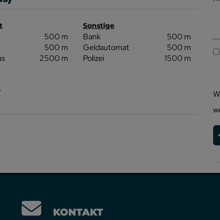
t
Sonstige
500 m
Bank
500 m
500 m
Geldautomat
500 m
us
2500 m
Polizei
1500 m
p
W
w
KONTAKT