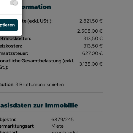
reisinformation
esamtmiete (exkl. USt.):
2.821,50 €
eptieren
iete:
2.508,00 €
etriebskosten:
313,50 €
eizkosten:
313,50 €
msatzsteuer:
627,00 €
onatliche Gesamtbelastung (exkl.
3.135,00 €
t.):
aution:
3 Bruttomonatsmieten
asisdaten zur Immobilie
bjektnr.
6879/245
ermarktungsart
Miete
bjektart
Einzelhandel