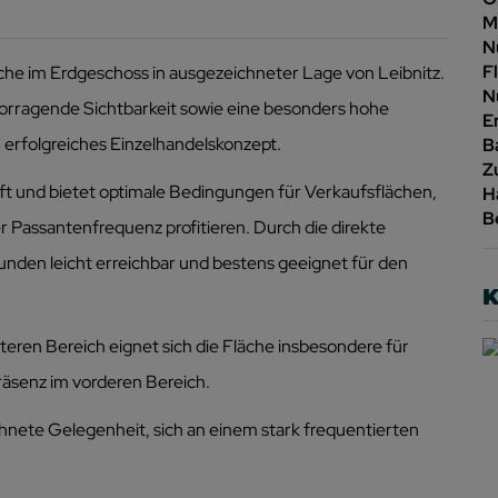
M
N
F
che im Erdgeschoss in ausgezeichneter Lage von Leibnitz.
N
vorragende Sichtbarkeit sowie eine besonders hohe
E
 erfolgreiches Einzelhandelskonzept.
B
Z
ft und bietet optimale Bedingungen für Verkaufsflächen,
H
B
Passantenfrequenz profitieren. Durch die direkte
Kunden leicht erreichbar und bestens geeignet für den
K
eren Bereich eignet sich die Fläche insbesondere für
äsenz im vorderen Bereich.
hnete Gelegenheit, sich an einem stark frequentierten