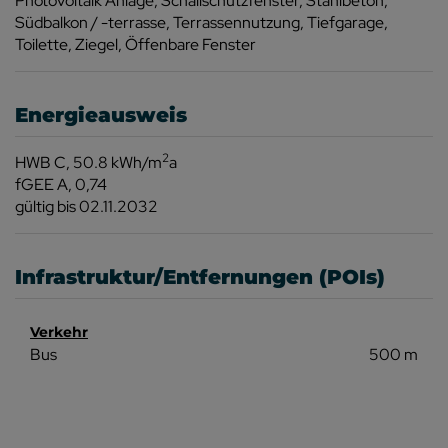
Photovoltaik Anlage
Schallschutzfenster
Stahlbeton
Südbalkon / -terrasse
Terrassennutzung
Tiefgarage
Toilette
Ziegel
Öffenbare Fenster
Energieausweis
2
HWB
C, 50.8 kWh/m
a
fGEE
A, 0,74
gültig bis
02.11.2032
Infrastruktur/Entfernungen (POIs)
Verkehr
Bus
500 m