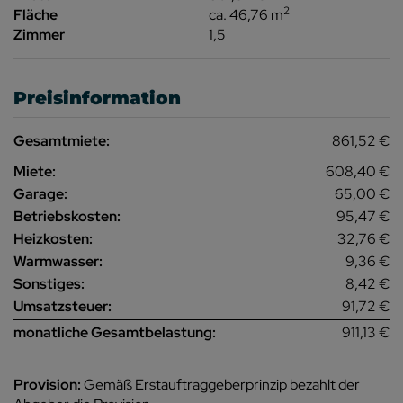
2
Fläche
ca. 46,76 m
Zimmer
1,5
Preisinformation
Gesamtmiete:
861,52 €
Miete:
608,40 €
Garage:
65,00 €
Betriebskosten:
95,47 €
Heizkosten:
32,76 €
Warmwasser:
9,36 €
Sonstiges:
8,42 €
Umsatzsteuer:
91,72 €
monatliche Gesamtbelastung:
911,13 €
Provision:
Gemäß Erstauftraggeberprinzip bezahlt der