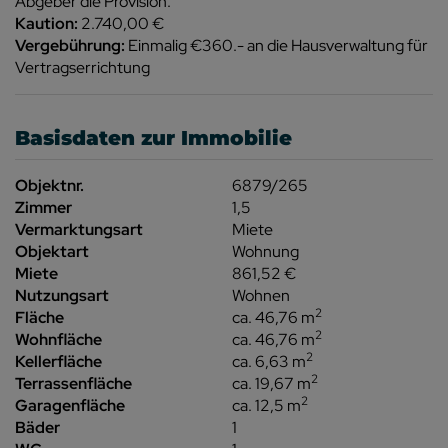
Abgeber die Provision.
Kaution:
2.740,00 €
Vergebührung:
Einmalig €360.- an die Hausverwaltung für
Vertragserrichtung
Basisdaten zur Immobilie
Objektnr.
6879/265
Zimmer
1,5
Vermarktungsart
Miete
Objektart
Wohnung
Miete
861,52 €
Nutzungsart
Wohnen
2
Fläche
ca. 46,76 m
2
Wohnfläche
ca. 46,76 m
2
Kellerfläche
ca. 6,63 m
2
Terrassenfläche
ca. 19,67 m
2
Garagenfläche
ca. 12,5 m
Bäder
1