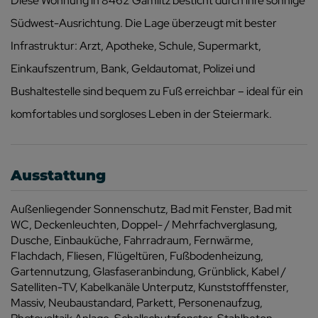
Diese Wohnung in 8462 Gamlitz besticht durch ihre sonnige
Südwest-Ausrichtung. Die Lage überzeugt mit bester
Infrastruktur: Arzt, Apotheke, Schule, Supermarkt,
Einkaufszentrum, Bank, Geldautomat, Polizei und
Bushaltestelle sind bequem zu Fuß erreichbar – ideal für ein
komfortables und sorgloses Leben in der Steiermark.
Ausstattung
Außenliegender Sonnenschutz
Bad mit Fenster
Bad mit
WC
Deckenleuchten
Doppel- / Mehrfachverglasung
Dusche
Einbauküche
Fahrradraum
Fernwärme
Flachdach
Fliesen
Flügeltüren
Fußbodenheizung
Gartennutzung
Glasfaseranbindung
Grünblick
Kabel /
Satelliten-TV
Kabelkanäle Unterputz
Kunststofffenster
Massiv
Neubaustandard
Parkett
Personenaufzug